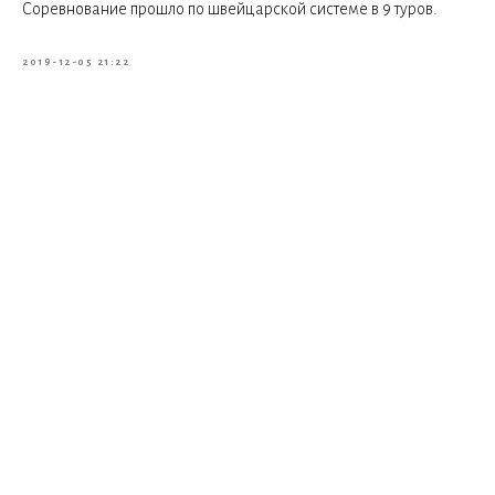
Соревнование прошло по швейцарской системе в 9 туров.
2019-12-05 21:22