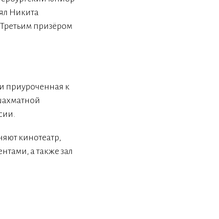
нял Никита
 Третьим призёром
 и приуроченная к
шахматной
сии.
няют кинотеатр,
нтами, а также зал