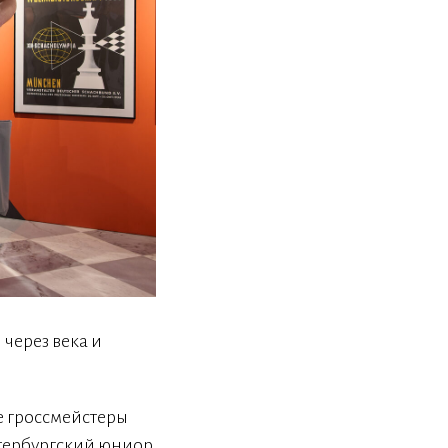
через века и
е гроссмейстеры
тербургский юниор