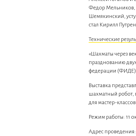
Федор Мельников, н
Шемякинский, усту
стал Кирилл Путренк
Технические резул
«Шахматы через ве
празднованию дву
федерации (ФИДЕ) 
Выставка представ
шахматный робот, 
для мастер-классо
Режим работы: 11 ок
Адрес проведения: 