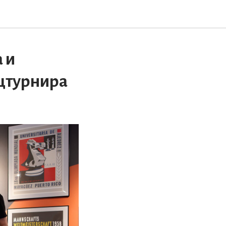
 и
ицтурнира