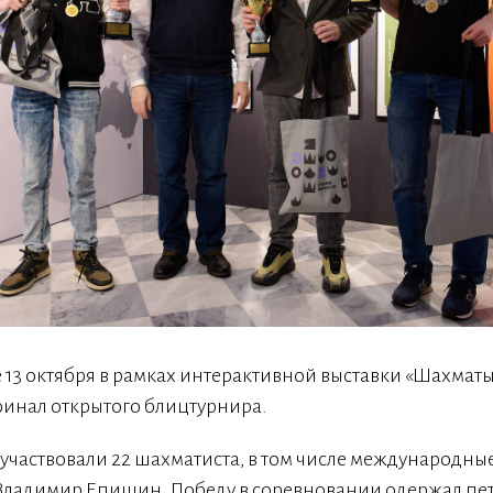
 13 октября в рамках интерактивной выставки «Шахматы 
 финал открытого блицтурнира.
 участвовали 22 шахматиста, в том числе международны
 Владимир Епишин. Победу в соревновании одержал пе